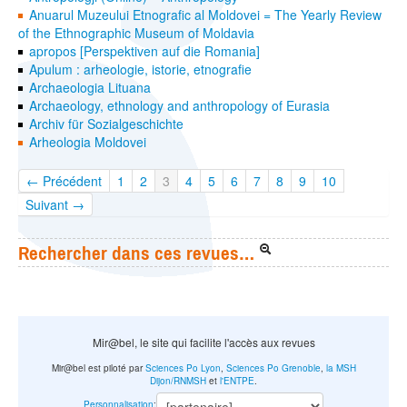
Anuarul Muzeului Etnografic al Moldovei = The Yearly Review
of the Ethnographic Museum of Moldavia
apropos [Perspektiven auf die Romania]
Apulum : arheologie, istorie, etnografie
Archaeologia Lituana
Archaeology, ethnology and anthropology of Eurasia
Archiv für Sozialgeschichte
Arheologia Moldovei
← Précédent
1
2
3
4
5
6
7
8
9
10
Suivant →
Rechercher dans ces revues…
Mir@bel, le site qui facilite l'accès aux revues
Mir@bel est piloté par
Sciences Po Lyon
,
Sciences Po Grenoble
,
la MSH
Dijon/RNMSH
et
l'ENTPE
.
Personnalisation
: