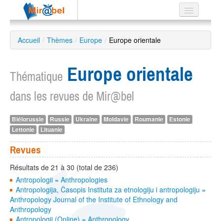
Le réseau
Accueil
/
Thèmes
/
Europe
/
Europe orientale
Soutien
Europe orientale
Listes
Thématique
dans les revues de Mir@bel
Biélorussie
Russie
Ukraine
Moldavie
Roumanie
Estonie
Recherche
Lettonie
Lituanie
avancée
EN
Revues
ES
Résultats de 21 à 30 (total de 236)
?
Antropologii = Anthropologies
Antropologija, Časopis Instituta za etnologiju i antropologiju =
Anthropology Journal of the Institute of Ethnology and
Anthropology
Antropologji (Online) = Anthropology