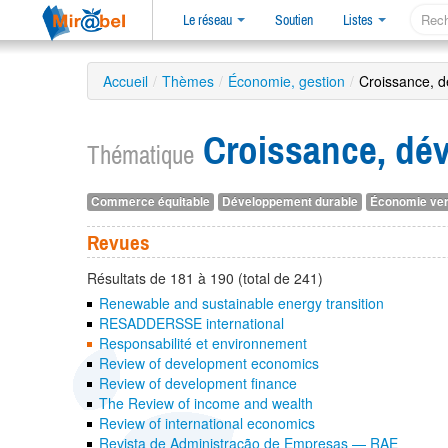
Le réseau
Soutien
Listes
Accueil
/
Thèmes
/
Économie, gestion
/
Croissance, 
Croissance, dé
Thématique
Commerce équitable
Développement durable
Économie ver
Revues
Résultats de 181 à 190 (total de 241)
Renewable and sustainable energy transition
RESADDERSSE international
Responsabilité et environnement
Review of development economics
Review of development finance
The Review of income and wealth
Review of international economics
Revista de Administração de Empresas — RAE