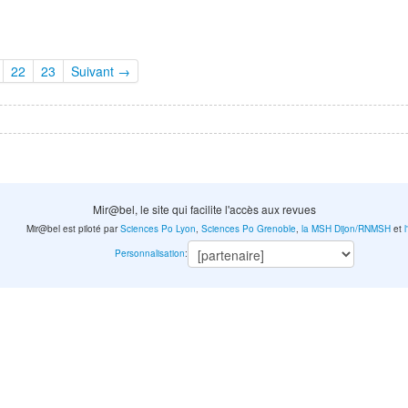
22
23
Suivant →
Mir@bel, le site qui facilite l'accès aux revues
Mir@bel est piloté par
Sciences Po Lyon
,
Sciences Po Grenoble
,
la MSH Dijon/RNMSH
et
Personnalisation
: