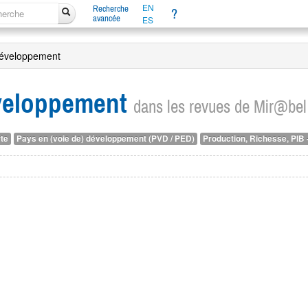
EN
Recherche
?
avancée
ES
développement
veloppement
dans les revues de Mir@bel
te
Pays en (voie de) développement (PVD / PED)
Production, Richesse, PIB -