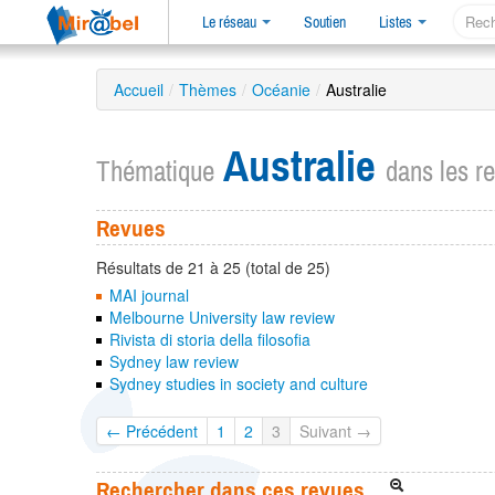
Le réseau
Soutien
Listes
Accueil
/
Thèmes
/
Océanie
/
Australie
Australie
Thématique
dans les r
Revues
Résultats de 21 à 25 (total de 25)
MAI journal
Melbourne University law review
Rivista di storia della filosofia
Sydney law review
Sydney studies in society and culture
← Précédent
1
2
3
Suivant →
Rechercher dans ces revues…