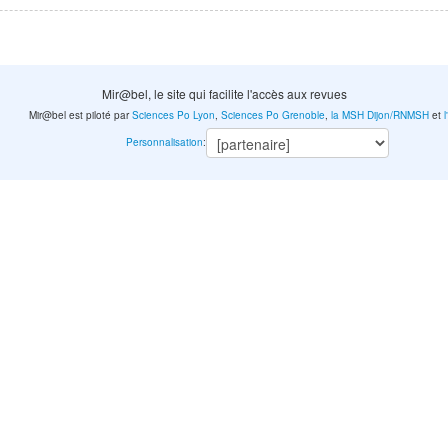
Mir@bel, le site qui facilite l'accès aux revues
Mir@bel est piloté par
Sciences Po Lyon
,
Sciences Po Grenoble
,
la MSH Dijon/RNMSH
et
Personnalisation
: