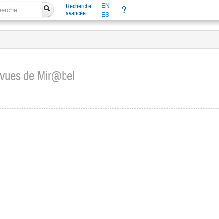
EN
Recherche
?
avancée
ES
evues de Mir@bel