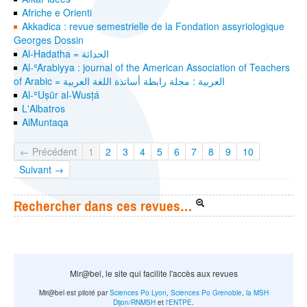
Afriche e Orienti
Akkadica : revue semestrielle de la Fondation assyriologique
Georges Dossin
Al-Hadatha = الحداثة
Al-ʿArabiyya : journal of the American Association of Teachers
of Arabic = العربية : مجلة رابطة أساتذة اللغة العربية
Al-ʿUṣūr al-Wusṭá
L'Albatros
AlMuntaqa
← Précédent
1
2
3
4
5
6
7
8
9
10
Suivant →
Rechercher dans ces revues…
Mir@bel, le site qui facilite l'accès aux revues
Mir@bel est piloté par
Sciences Po Lyon
,
Sciences Po Grenoble
,
la MSH
Dijon/RNMSH
et
l'ENTPE
.