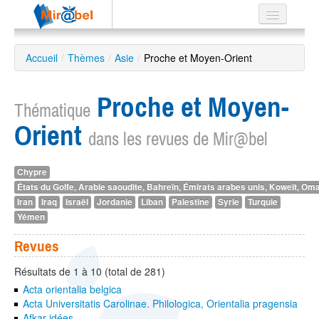
Le réseau
Accueil
/
Thèmes
/
Asie
/
Proche et Moyen-Orient
Soutien
Proche et Moyen-
Listes
Thématique
Orient
dans les revues de Mir@bel
Chypre
Recherche
États du Golfe, Arabie saoudite, Bahreïn, Émirats arabes unis, Koweït, Om
avancée
Iran
Iraq
Israël
Jordanie
Liban
Palestine
Syrie
Turquie
EN
Yémen
ES
Revues
?
Résultats de 1 à 10 (total de 281)
Acta orientalia belgica
Acta Universitatis Carolinae. Philologica, Orientalia pragensia
Afkar idées