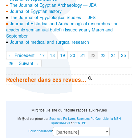
The Journal of Egyptian Archaeology — JEA
Journal of Egyptian history
The Journal of Egyptological Studies — JES
Journal of Historical and Archaeological researches : an
academic semiannual bulletin issued yearly March and
September
Journal of medical and surgical research
← Précédent
17
18
19
20
21
22
23
24
25
26
Suivant →
Rechercher dans ces revues…
Mir@bel, le site qui facilite l'accès aux revues
Mir@bel est piloté par
Sciences Po Lyon
,
Sciences Po Grenoble
,
la MSH
Dijon/RNMSH
et
l'ENTPE
.
Personnalisation
: