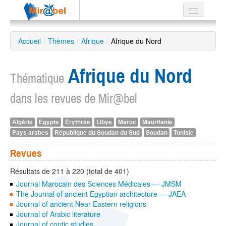
Le réseau
Accueil
/
Thèmes
/
Afrique
/
Afrique du Nord
Soutien
Afrique du Nord
Listes
Thématique
dans les revues de Mir@bel
Algérie
Égypte
Érythrée
Libye
Maroc
Mauritanie
Recherche
Pays arabes
République du Soudan du Sud
Soudan
Tunisie
avancée
EN
Revues
ES
Résultats de 211 à 220 (total de 401)
?
Journal Marocain des Sciences Médicales — JMSM
The Journal of ancient Egyptian architecture — JAEA
Journal of ancient Near Eastern religions
Journal of Arabic literature
Journal of coptic studies