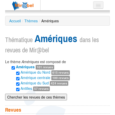
Le réseau
Accueil
/
Thèmes
/
Amériques
Soutien
Amériques
Listes
Thématique
dans les
revues de Mir@bel
Le thème
Amériques
est composé de
Recherche
Amériques
101 revues
avancée
Amérique du Nord
615 revues
EN
Amérique centrale
100 revues
ES
Amérique du Sud
424 revues
Antilles
57 revues
?
Chercher les revues de ces thèmes
Revues