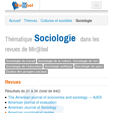
Le réseau
Accueil
/
Thèmes
/
Cultures et sociétés
/
Sociologie
Soutien
Sociologie
Listes
Thématique
dans les
revues de Mir@bel
Sociologie du travail
Sociologie de la culture, Sociologie de l'art
Recherche
Sociologie de l'éducation
Sociologie politique
Sociologie du sport
avancée
Études des groupes sociaux
EN
ES
Revues
?
Résultats de 21 à 30 (total de 842)
The American journal of economics and sociology — AJES
American journal of evaluation
American Journal of Sociology
American sociological review