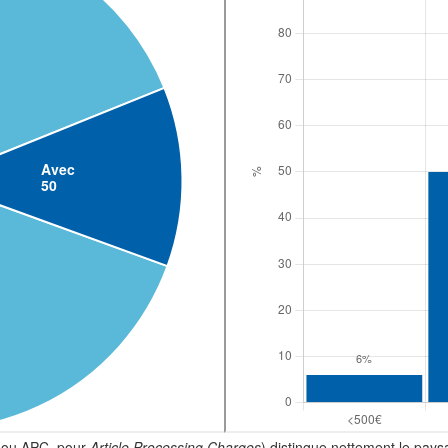
 (ou APC, pour
Article Processing Charges
) distingue nettement le pays