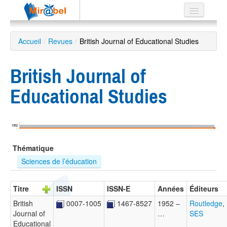
Le réseau
Accueil
/
Revues
/
British Journal of Educational Studies
Soutien
British Journal of
Listes
Educational Studies
Recherche
1952
avancée
Thématique
EN
ES
Sciences de l’éducation
?
Titre
ISSN
ISSN-E
Années
Éditeurs
British
0007-1005
1467-8527
1952 –
Routledge
,
Journal of
…
SES
Educational