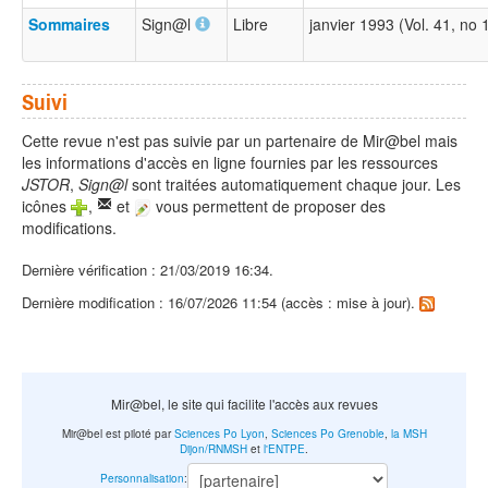
Sommaires
Sign@l
Libre
janvier 1993 (Vol. 41, no 
Suivi
Cette revue n'est pas suivie par un partenaire de Mir@bel mais
les informations d'accès en ligne fournies par les ressources
JSTOR
,
Sign@l
sont traitées automatiquement chaque jour. Les
icônes
,
et
vous permettent de proposer des
modifications.
Dernière vérification : 21/03/2019 16:34.
Dernière modification : 16/07/2026 11:54 (accès : mise à jour).
Mir@bel, le site qui facilite l'accès aux revues
Mir@bel est piloté par
Sciences Po Lyon
,
Sciences Po Grenoble
,
la MSH
Dijon/RNMSH
et
l'ENTPE
.
Personnalisation
: