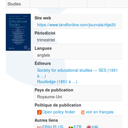
Studies
Site web
https://www.tandfonline.com/journals/rbje20
Périodicité
trimestriel
Langues
anglais
Éditeurs
Society for educational studies — SES (1951
à …)
Routledge (1851 à …)
Pays de publication
Royaume-Uni
Politique de publication
Open policy finder
voir en français
Autres liens
ERIH PLUS
EZB
HAL