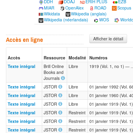
DDH
DOAJ
ERIH PLUS
EZB
MIAR
OpenAlex
ROAD
Scopus
Wikidata
Wikipedia (anglais)
Wikipedia (néerlandais)
WOS
Worldc
Afficher le détail
Accès en ligne
Accès
Ressource
Modalité
Numéros
Texte intégral
Brill Online
Libre
1919 (Vol. 1, no 1) — 
Books and
Journals
Texte intégral
JSTOR
Libre
01 janvier 1992 (Vol. 
Texte intégral
JSTOR
Libre
01 janvier 1960 (Vol. 
Texte intégral
JSTOR
Libre
01 janvier 1919 (Vol. 
Texte intégral
JSTOR
Restreint
01 janvier 1919 (Vol. 1
Texte intégral
JSTOR
Restreint
01 janvier 1919 (Vol. 1
Texte intégral
JSTOR
Restreint
01 janvier 1919 (Vol. 1