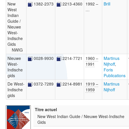
New
1382-2373
2213-4360
1992 –
Brill
West
…
Indian
Guide /
Nieuwe
West-
Indische
Gids
NWIG
Nieuwe
0028-9930
2214-7721
1960 –
Martinus
West-
1991
Nijhoff
,
Indische
Foris
gids
Publications
De West-
0372-7289
2214-8981
1919 –
Martinus
Indische
1959
Nijhoff
gids
Titre actuel
New West Indian Guide / Nieuwe West-Indische
Gids