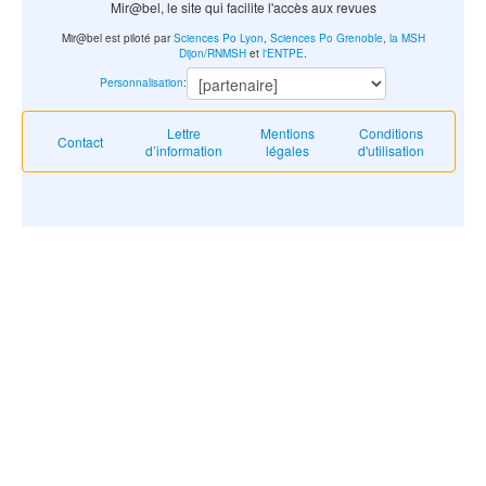
Mir@bel, le site qui facilite l'accès aux revues
Mir@bel est piloté par
Sciences Po Lyon
,
Sciences Po Grenoble
,
la MSH
Dijon/RNMSH
et
l'ENTPE
.
Personnalisation
:
Lettre
Mentions
Conditions
Contact
d’information
légales
d'utilisation