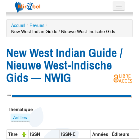
Le réseau
Accueil
/
Revues
/
New West Indian Guide / Nieuwe West-Indische Gids
Soutien
Listes
New West Indian Guide /
Nieuwe West-Indische
Gids — NWIG
Recherche
avancée
EN
1919
ES
Thématique
?
Antilles
Titre
ISSN
ISSN-E
Années
Éditeurs