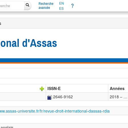
EN
Recherche
?
avancée
ES
s
ional d'Assas
ISSN-E
Années
2646-9162
2018 – …
ww.assas-universite.fr/fr/revue-droit-international-dassas-rdia
 anglais