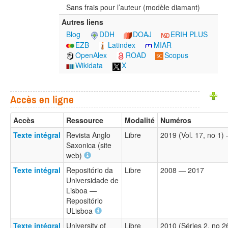
Sans frais pour l’auteur (modèle diamant)
Autres liens
Blog
DDH
DOAJ
ERIH PLUS
EZB
Latindex
MIAR
OpenAlex
ROAD
Scopus
Wikidata
X
Accès en ligne
Accès
Ressource
Modalité
Numéros
Texte intégral
Revista Anglo
Libre
2019 (Vol. 17, no 1
Saxonica (site
web)
Texte intégral
Repositório da
Libre
2008 — 2017
Universidade de
Lisboa —
Repositório
ULisboa
Texte intégral
University of
Libre
2010 (Séries 2, no 2