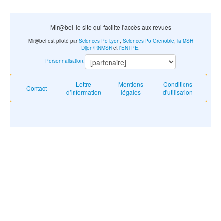
Mir@bel, le site qui facilite l'accès aux revues
Mir@bel est piloté par
Sciences Po Lyon
,
Sciences Po Grenoble
,
la MSH
Dijon/RNMSH
et
l'ENTPE
.
Personnalisation
:
Lettre
Mentions
Conditions
Contact
d’information
légales
d'utilisation