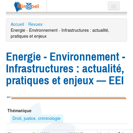
Le réseau
Accueil
/
Revues
/
Energie - Environnement - Infrastructures : actualité,
Soutien
pratiques et enjeux
Listes
Energie - Environnement -
Infrastructures : actualité,
Recherche
pratiques et enjeux — EEI
avancée
EN
ES
2015
?
Thématique
Droit, justice, criminologie