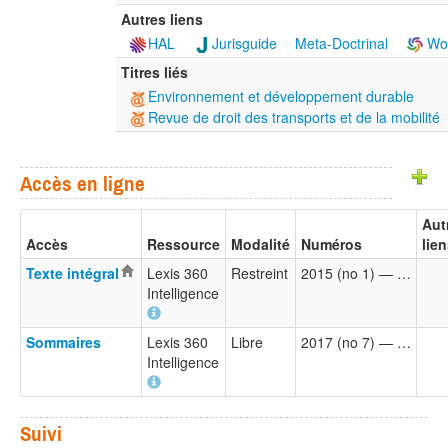
Autres liens
HAL
Jurisguide
Meta-Doctrinal
Wor
Titres liés
Environnement et développement durable
Revue de droit des transports et de la mobilité
Accès en ligne
Aut
Accès
Ressource
Modalité
Numéros
lie
Texte intégral
Lexis 360
Restreint
2015 (no 1) — …
Intelligence
Sommaires
Lexis 360
Libre
2017 (no 7) — …
Intelligence
Suivi