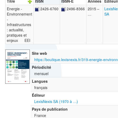
Titre
ISSN
ISSN-E
Années
Éditeur
Energie -
2426-6760
2496-8366
2015 –
LexisNe
Environnement
…
SA
-
Infrastructures
: actualité,
pratiques et
enjeux
EEI
Site web
Périodicité
mensuel
Langues
français
Éditeur
LexisNexis SA (1970 à …)
Pays de publication
France