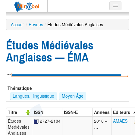
Le réseau
Accueil
/
Revues
/
Études Médiévales Anglaises
Soutien
Études Médiévales
Listes
Anglaises — ÉMA
Recherche
1972
avancée
Thématique
EN
ES
Langues,  linguistique
Moyen Âge
?
Titre
ISSN
ISSN-E
Années
Éditeurs
Études
2727-2184
2018 –
AMAES
Médiévales
…
Anglaises