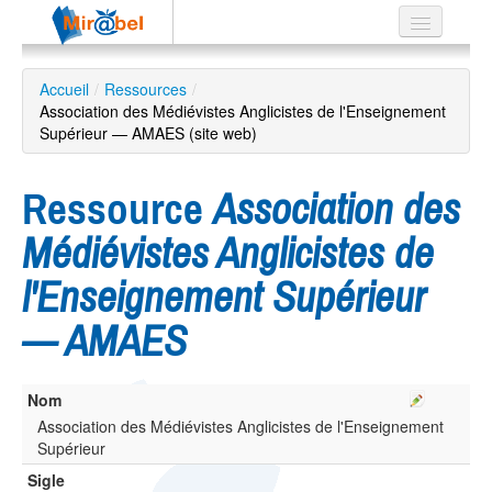
Le réseau
Accueil
/
Ressources
/
Association des Médiévistes Anglicistes de l'Enseignement
Soutien
Supérieur — AMAES (site web)
Listes
Ressource
Association des
Médiévistes Anglicistes de
Recherche
l'Enseignement Supérieur
avancée
— AMAES
EN
ES
?
Nom
Association des Médiévistes Anglicistes de l'Enseignement
Supérieur
Sigle