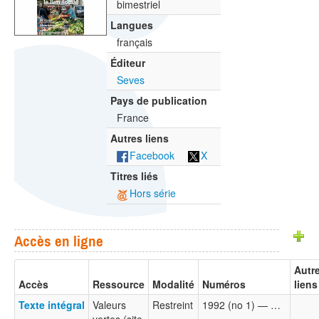
bimestriel
Langues
français
Éditeur
Seves
Pays de publication
France
Autres liens
Facebook
X
Titres liés
Hors série
Accès en ligne
Autr
Accès
Ressource
Modalité
Numéros
liens
Texte intégral
Valeurs
Restreint
1992 (no 1) — …
vertes (site