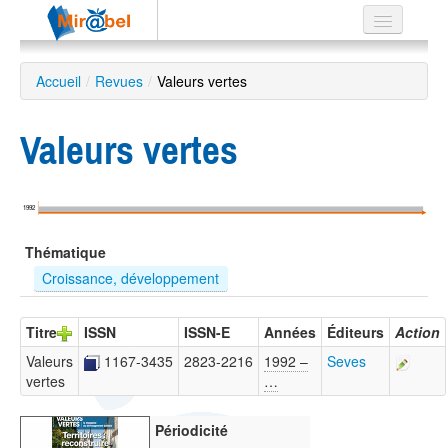
Le réseau
Accueil
/
Revues
/
Valeurs vertes
Soutien
Valeurs vertes
Listes
1992
Recherche
Thématique
avancée
Croissance, développement
EN
ES
Titre
ISSN
ISSN-E
Années
Éditeurs
Action
?
Valeurs
1167-3435
2823-2216
1992 –
Seves
vertes
…
Périodicité