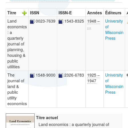
Titre
ISSN
ISSN-E
Années
Éditeurs
Land
0023-7639
1543-8325
1948 –
University
economics
…
of
: a
Wisconsin
quarterly
Press
journal of
planning,
housing &
public
utilities
The
1548-9000
2326-6783
1925 –
University
journal of
1947
of
land &
Wisconsin
public
Press
utility
economics
Titre actuel
Land economics : a quarterly journal of