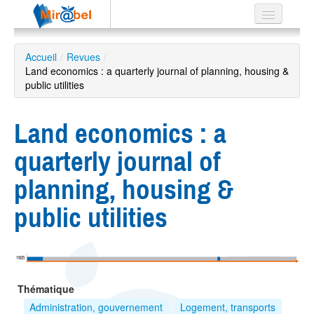
Le réseau
Accueil
/
Revues
/
Land economics : a quarterly journal of planning, housing &
Soutien
public utilities
Listes
Land economics : a
quarterly journal of
Recherche
planning, housing &
avancée
public utilities
EN
ES
?
1925
Thématique
Administration, gouvernement
Logement, transports