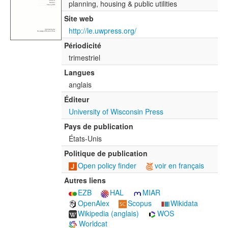
planning, housing & public utilities
Site web
http://le.uwpress.org/
Périodicité
trimestriel
Langues
anglais
Éditeur
University of Wisconsin Press
Pays de publication
États-Unis
Politique de publication
Open policy finder
voir en français
Autres liens
EZB
HAL
MIAR
OpenAlex
Scopus
Wikidata
Wikipedia (anglais)
WOS
Worldcat