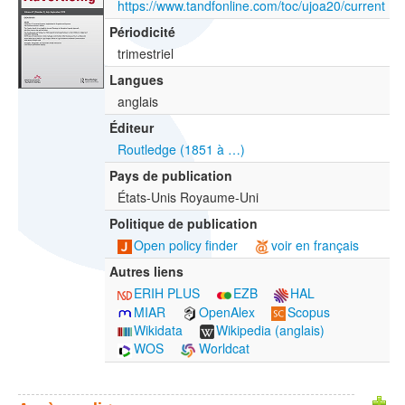
https://www.tandfonline.com/toc/ujoa20/current
Périodicité
trimestriel
Langues
anglais
Éditeur
Routledge (1851 à …)
Pays de publication
États-Unis Royaume-Uni
Politique de publication
Open policy finder
voir en français
Autres liens
ERIH PLUS
EZB
HAL
MIAR
OpenAlex
Scopus
Wikidata
Wikipedia (anglais)
WOS
Worldcat