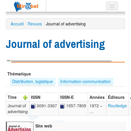
Le réseau
Accueil
/
Revues
/
Journal of advertising
Soutien
Journal of advertising
Listes
1972
Recherche
Thématique
avancée
Distribution, logistique
Information-communication
EN
ES
Titre
ISSN
ISSN-E
Années
Éditeurs
?
Journal of
0091-3367
1557-7805
1972 –
Routledge
advertising
…
Site web