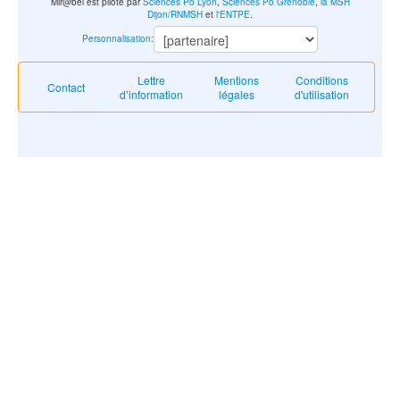
Mir@bel est piloté par
Sciences Po Lyon
,
Sciences Po Grenoble
,
la MSH
Dijon/RNMSH
et
l'ENTPE
.
Personnalisation
:
Lettre
Mentions
Conditions
Contact
d’information
légales
d'utilisation