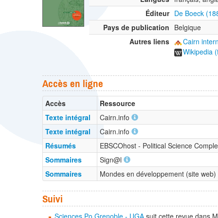
Éditeur
De Boeck (18
Pays de publication
Belgique
Autres liens
Cairn inter
Wikipedia (
Accès en ligne
Accès
Ressource
Texte intégral
Cairn.info
Texte intégral
Cairn.info
Résumés
EBSCOhost - Political Science Comp
Sommaires
Sign@l
Sommaires
Mondes en développement (site web)
Suivi
Sciences Po Grenoble - UGA
suit cette revue dans 