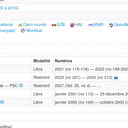
83 à 2016)
national
Cairn mundo
EZB
HAL
MIAR
OpenAl
français)
Worldcat
Modalité
Numéros
Libre
2001 (no 115-116) — 2022 (no 199-200
Restreint
2023 (no 201) — 2026 (no 213)
lete — PSC
Restreint
2007 (Vol. 35, no 4) — …
Libre
janvier 2001 (no 113) — 29 décembre 2
Libre
janvier 2000 (no 109) — octobre 2000 (
Mir@bel