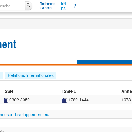
EN
Recherche
?
avancée
ES
ment
t
Relations internationales
ISSN
ISSN-E
Anné
0302-3052
1782-1444
1973
ondesendeveloppement.eu/
ais