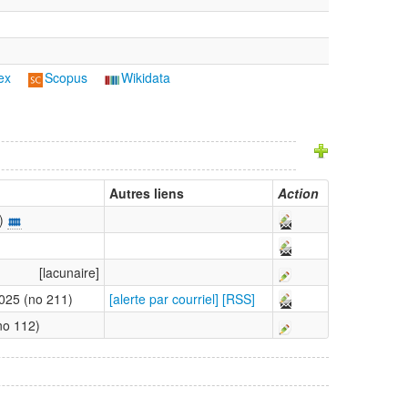
ex
Scopus
Wikidata
Autres liens
Action
)
[lacunaire]
025 (no 211)
[alerte par courriel]
[RSS]
no 112)