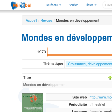
Le réseau
Soutien
Listes
Accueil
/
Revues
/
Mondes en développement
Mondes en développe
1973
Thématique
Croissance, développemen
Titre
Mondes en développement
Site web
http://www.m
Périodicité
trimestriel
Langues
français, angl