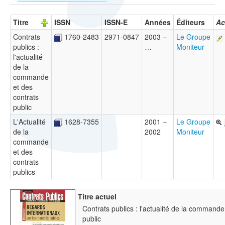
Titre
ISSN
ISSN-E
Années
Éditeurs
Ac
Contrats
1760-2483
2971-0847
2003 –
Le Groupe
publics :
…
Moniteur
l'actualité
de la
commande
et des
contrats
public
L'Actualité
1628-7355
2001 –
Le Groupe
de la
2002
Moniteur
commande
et des
contrats
publics
Titre actuel
Contrats publics : l'actualité de la commande
public