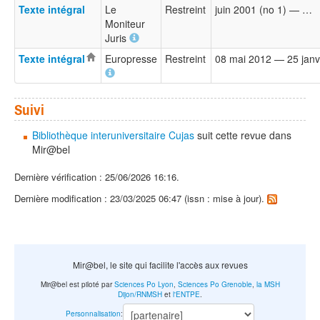
Texte intégral
Le
Restreint
juin 2001 (no 1) — …
Moniteur
Juris
Texte intégral
Europresse
Restreint
08 mai 2012 — 25 janv
Suivi
Bibliothèque interuniversitaire Cujas
suit cette revue dans
Mir@bel
Dernière vérification : 25/06/2026 16:16.
Dernière modification : 23/03/2025 06:47 (issn : mise à jour).
Mir@bel, le site qui facilite l'accès aux revues
Mir@bel est piloté par
Sciences Po Lyon
,
Sciences Po Grenoble
,
la MSH
Dijon/RNMSH
et
l'ENTPE
.
Personnalisation
: