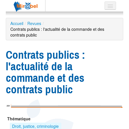
Le réseau
Accueil
/
Revues
/
Contrats publics : l'actualité de la commande et des
Soutien
contrats public
Listes
Contrats publics :
l'actualité de la
Recherche
commande et des
avancée
contrats public
EN
ES
?
2001
Thématique
Droit, justice, criminologie