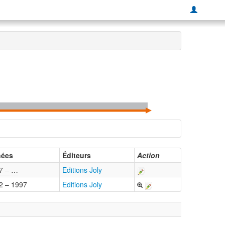
ées
Éditeurs
Action
7 – …
Editions Joly
2 – 1997
Editions Joly