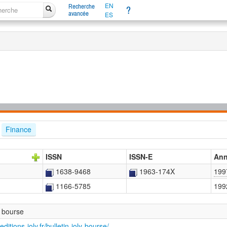
EN
Recherche
?
avancée
ES
Finance
ISSN
ISSN-E
Ann
1638-9468
1963-174X
199
1166-5785
199
y bourse
ditions-joly.fr/bulletin-joly-bourse/