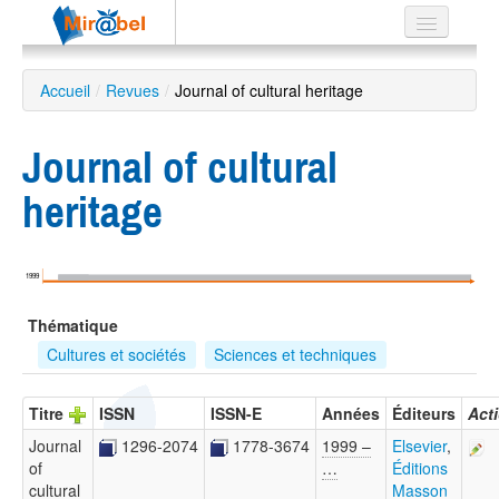
Le réseau
Accueil
/
Revues
/
Journal of cultural heritage
Soutien
Journal of cultural
Listes
heritage
Recherche
1999
avancée
Thématique
EN
ES
Cultures et sociétés
Sciences et techniques
?
Titre
ISSN
ISSN-E
Années
Éditeurs
Act
Journal
1296-2074
1778-3674
1999 –
Elsevier
,
of
…
Éditions
cultural
Masson