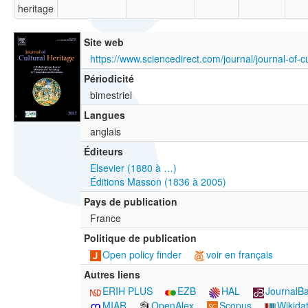
heritage
Site web
Périodicité
bimestriel
Langues
anglais
Éditeurs
Elsevier (1880 à …)
Éditions Masson (1836 à 2005)
Pays de publication
France
Politique de publication
Open policy finder
voir en français
Autres liens
ERIH PLUS
EZB
HAL
JournalB
MIAR
OpenAlex
Scopus
Wikida