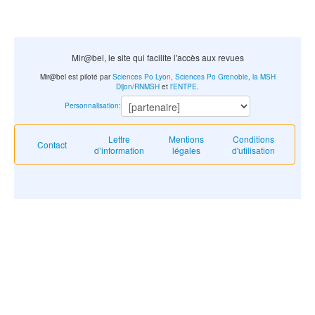
Mir@bel, le site qui facilite l'accès aux revues
Mir@bel est piloté par
Sciences Po Lyon
,
Sciences Po Grenoble
,
la MSH
Dijon/RNMSH
et
l'ENTPE
.
Personnalisation
:
Lettre
Mentions
Conditions
Contact
d’information
légales
d'utilisation