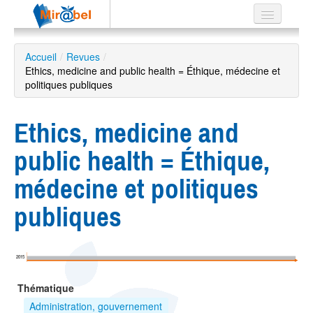
Le réseau
Accueil
/
Revues
/
Ethics, medicine and public health = Éthique, médecine et
Soutien
politiques publiques
Listes
Ethics, medicine and
public health = Éthique,
Recherche
médecine et politiques
avancée
publiques
EN
ES
?
2015
Thématique
Administration, gouvernement