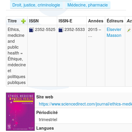
Droit, justice, criminologie
Médecine, pharmacie
Titre
ISSN
ISSN-E
Années
Éditeurs
Ac
Ethics,
2352-5525
2352-5533
2015 –
Elsevier
medicine
…
Masson
and
public
health =
Éthique,
médecine
et
politiques
publiques
Site web
Périodicité
trimestriel
Langues