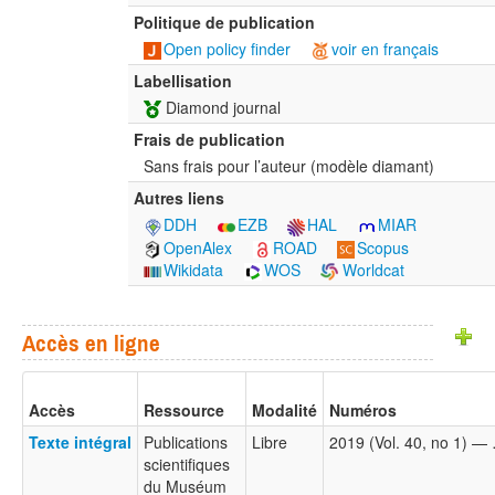
Politique de publication
Open policy finder
voir en français
Labellisation
Diamond journal
Frais de publication
Sans frais pour l’auteur (modèle diamant)
Autres liens
DDH
EZB
HAL
MIAR
OpenAlex
ROAD
Scopus
Wikidata
WOS
Worldcat
Accès en ligne
Accès
Ressource
Modalité
Numéros
Texte intégral
Publications
Libre
2019 (Vol. 40, no 1) —
scientifiques
du Muséum