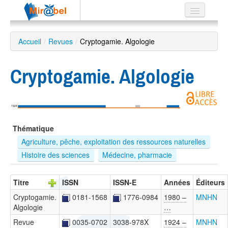
Le réseau
Accueil
/
Revues
/
Cryptogamie. Algologie
Soutien
Cryptogamie. Algologie
Listes
1924
Recherche
Thématique
avancée
Agriculture, pêche, exploitation des ressources naturelles
EN
Histoire des sciences
Médecine, pharmacie
ES
?
Titre
ISSN
ISSN-E
Années
Éditeurs
Cryptogamie.
0181-1568
1776-0984
1980 –
MNHN
Algologie
…
Revue
0035-0702
3038-978X
1924 –
MNHN