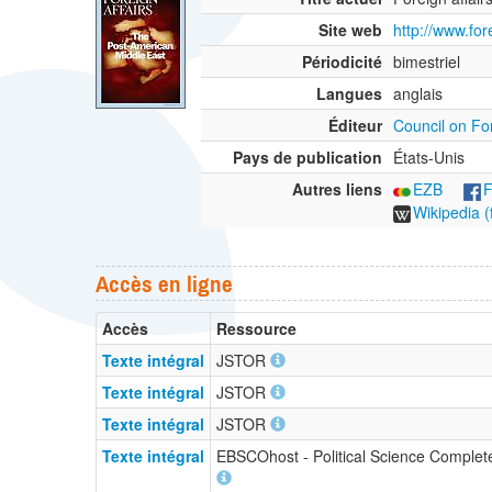
Site web
http://www.for
Périodicité
bimestriel
Langues
anglais
Éditeur
Council on Fo
Pays de publication
États-Unis
Autres liens
EZB
F
Wikipedia (
Accès en ligne
Accès
Ressource
Texte intégral
JSTOR
Texte intégral
JSTOR
Texte intégral
JSTOR
Texte intégral
EBSCOhost - Political Science Comple