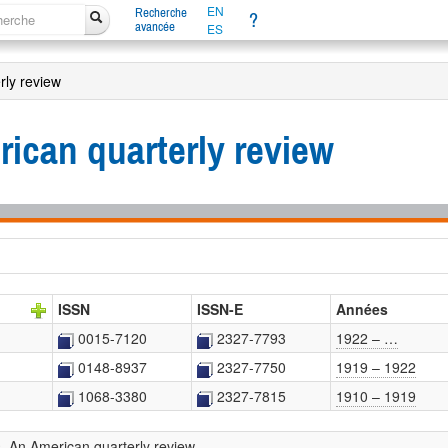
EN
Recherche
?
avancée
ES
rly review
rican quarterly review
ISSN
ISSN-E
Années
0015-7120
2327-7793
1922 – …
0148-8937
2327-7750
1919 – 1922
1068-3380
2327-7815
1910 – 1919
s. An American quarterly review