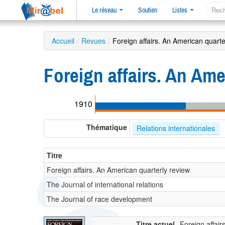
Le réseau
Soutien
Listes
Accueil
/
Revues
/
Foreign affairs. An American quarte
Foreign affairs. An Ame
1910
Thématique
Relations internationales
Titre
Foreign affairs. An American quarterly review
The Journal of international relations
The Journal of race development
Titre actuel
Foreign affair