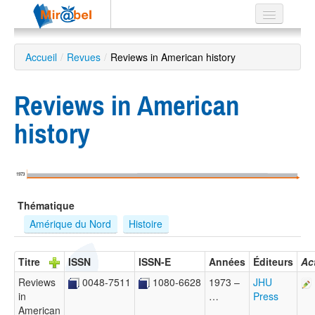
Le réseau
Accueil
/
Revues
/
Reviews in American history
Soutien
Reviews in American
Listes
history
Recherche
1973
avancée
Thématique
EN
ES
Amérique du Nord
Histoire
?
Titre
ISSN
ISSN-E
Années
Éditeurs
Ac
Reviews
0048-7511
1080-6628
1973 –
JHU
in
…
Press
American