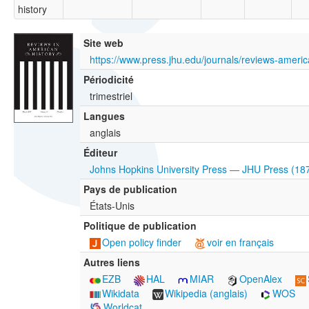
history
Site web
https://www.press.jhu.edu/journals/reviews-americ
Périodicité
trimestriel
Langues
anglais
Éditeur
Johns Hopkins University Press — JHU Press (18
Pays de publication
États-Unis
Politique de publication
Open policy finder
voir en français
Autres liens
EZB
HAL
MIAR
OpenAlex
Wikidata
Wikipedia (anglais)
WOS
Worldcat