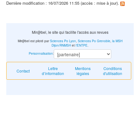
Dernière modification : 16/07/2026 11:55 (accès : mise à jour).
Mir@bel, le site qui facilite l'accès aux revues
Mir@bel est piloté par
Sciences Po Lyon
,
Sciences Po Grenoble
,
la MSH
Dijon/RNMSH
et
l'ENTPE
.
Personnalisation
:
Lettre
Mentions
Conditions
Contact
d’information
légales
d'utilisation