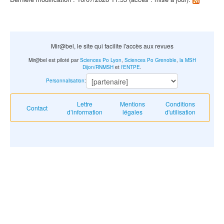
Mir@bel, le site qui facilite l'accès aux revues
Mir@bel est piloté par
Sciences Po Lyon
,
Sciences Po Grenoble
,
la MSH
Dijon/RNMSH
et
l'ENTPE
.
Personnalisation
:
Lettre
Mentions
Conditions
Contact
d’information
légales
d'utilisation