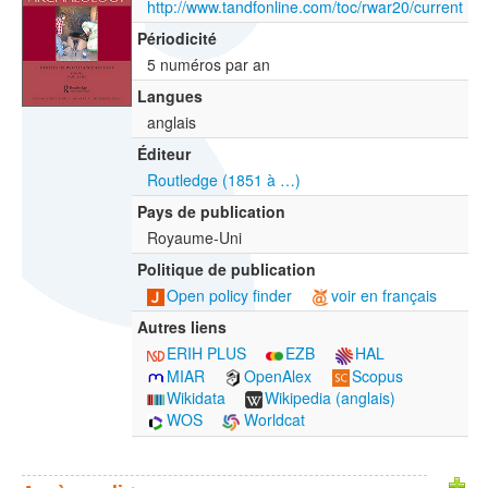
http://www.tandfonline.com/toc/rwar20/current
Périodicité
5 numéros par an
Langues
anglais
Éditeur
Routledge (1851 à …)
Pays de publication
Royaume-Uni
Politique de publication
Open policy finder
voir en français
Autres liens
ERIH PLUS
EZB
HAL
MIAR
OpenAlex
Scopus
Wikidata
Wikipedia (anglais)
WOS
Worldcat