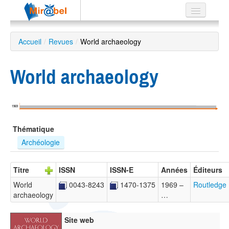
Le réseau
Accueil
/
Revues
/
World archaeology
Soutien
World archaeology
Listes
1969
Recherche
Thématique
avancée
Archéologie
EN
ES
Titre
ISSN
ISSN-E
Années
Éditeurs
?
World
0043-8243
1470-1375
1969 –
Routledge
archaeology
…
Site web