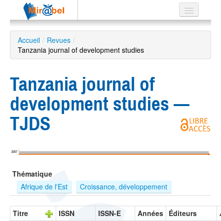
Le réseau
Accueil
/
Revues
/
Tanzania journal of development studies
Soutien
Listes
Tanzania journal of
development studies —
TJDS
Recherche
avancée
EN
2007
ES
Thématique
?
Afrique de l'Est
Croissance, développement
Titre
ISSN
ISSN-E
Années
Éditeurs