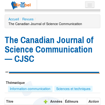
Le réseau
Accueil
/
Revues
/
The Canadian Journal of Science Communication
Soutien
Listes
The Canadian Journal of
Science Communication
— CJSC
Recherche
avancée
EN
2025
ES
Thématique
?
Information-communication
Sciences et techniques
Titre
Années
Éditeurs
Action