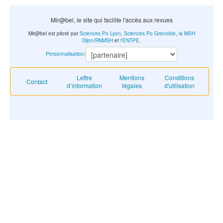
Mir@bel, le site qui facilite l'accès aux revues
Mir@bel est piloté par
Sciences Po Lyon
,
Sciences Po Grenoble
,
la MSH
Dijon/RNMSH
et
l'ENTPE
.
Personnalisation
:
Lettre
Mentions
Conditions
Contact
d’information
légales
d'utilisation