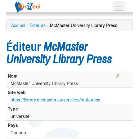
Le réseau
Accueil
/
Éditeurs
/
McMaster University Library Press
Soutien
Éditeur
McMaster
Listes
University Library Press
Nom
Recherche
avancée
McMaster University Library Press
Site web
EN
ES
https://library.mcmaster.ca/services/mul-press
Type
?
université
Pays
Canada