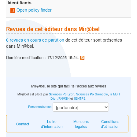
Identifiants
Open policy finder
Revues de cet éditeur dans Mir@bel
6 revues en cours de parution
de cet éditeur sont présentes
dans Mir@bel.
Dernière modification : 17/12/2025 15:24.
Mir@bel, le site qui facilite l'accès aux revues
Mir@bel est piloté par
Sciences Po Lyon
,
Sciences Po Grenoble
,
la MSH
Dijon/RNMSH
et
l'ENTPE
.
Personnalisation
:
Lettre
Mentions
Conditions
Contact
d’information
légales
d'utilisation