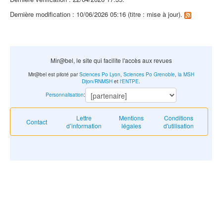
Dernière modification : 10/06/2026 05:16 (titre : mise à jour).
Mir@bel, le site qui facilite l'accès aux revues
Mir@bel est piloté par
Sciences Po Lyon
,
Sciences Po Grenoble
,
la MSH
Dijon/RNMSH
et
l'ENTPE
.
Personnalisation
:
Lettre
Mentions
Conditions
Contact
d’information
légales
d'utilisation