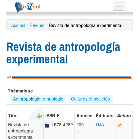
Le réseau
Accueil
/
Revues
/
Revista de antropología experimental
Soutien
Revista de antropología
Listes
experimental
Recherche
2001
avancée
Thématique
EN
ES
Anthropologie, ethnologie
Cultures et sociétés
?
Titre
ISSN-E
Années
Éditeurs
Action
Revista de
1578-4282
2001 –
UJA
antropología
…
experimental