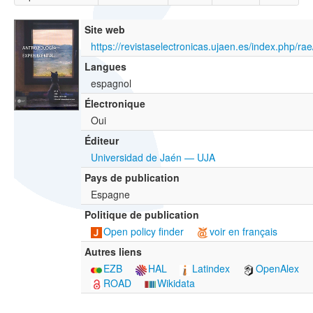
Site web
https://revistaselectronicas.ujaen.es/index.php/ra
Langues
espagnol
Électronique
Oui
Éditeur
Universidad de Jaén — UJA
Pays de publication
Espagne
Politique de publication
Open policy finder
voir en français
Autres liens
EZB
HAL
Latindex
OpenAlex
ROAD
Wikidata