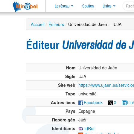
Le réseau
Soutien
Listes
Accueil
/
Éditeurs
/
Universidad de Jaén — UJA
Éditeur
Universidad de
Nom
Universidad de Jaén
Sigle
UJA
Site web
https://www.ujaen.es/servicios
Type
université
Autres liens
Facebook
X
Lin
Pays
Espagne
Repère géo
Jaén
Identifiants
IdRef