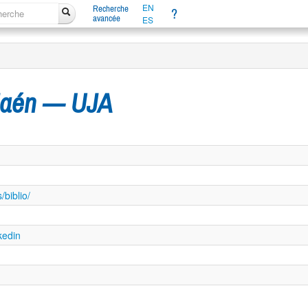
EN
Recherche
?
avancée
ES
 Jaén — UJA
/biblio/
kedin