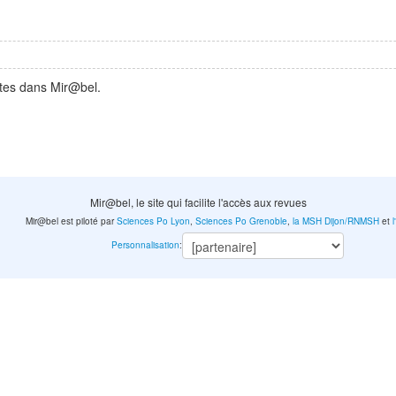
ntes dans Mir@bel.
Mir@bel, le site qui facilite l'accès aux revues
Mir@bel est piloté par
Sciences Po Lyon
,
Sciences Po Grenoble
,
la MSH Dijon/RNMSH
et
Personnalisation
: