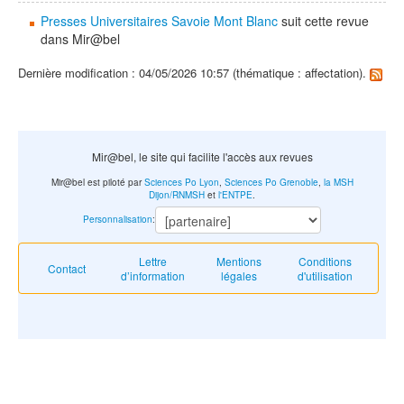
Presses Universitaires Savoie Mont Blanc
suit cette revue
dans Mir@bel
Dernière modification : 04/05/2026 10:57 (thématique : affectation).
Mir@bel, le site qui facilite l'accès aux revues
Mir@bel est piloté par
Sciences Po Lyon
,
Sciences Po Grenoble
,
la MSH
Dijon/RNMSH
et
l'ENTPE
.
Personnalisation
:
Lettre
Mentions
Conditions
Contact
d’information
légales
d'utilisation