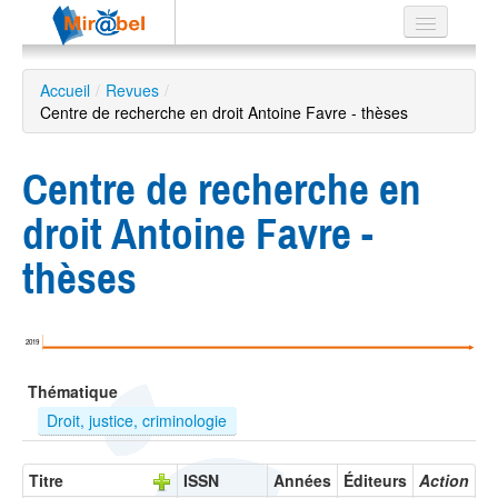
Le réseau
Accueil
/
Revues
/
Centre de recherche en droit Antoine Favre - thèses
Soutien
Listes
Centre de recherche en
droit Antoine Favre -
thèses
Recherche
avancée
EN
2019
ES
Thématique
?
Droit, justice, criminologie
Titre
ISSN
Années
Éditeurs
Action