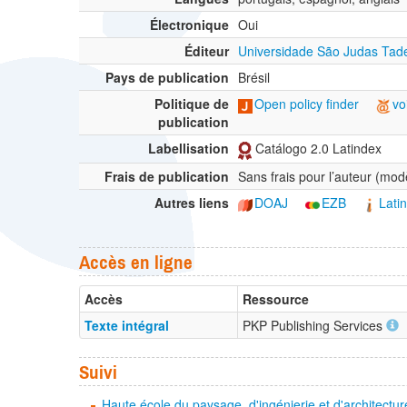
Électronique
Oui
Éditeur
Universidade São Judas Tad
Pays de publication
Brésil
Politique de
Open policy finder
vo
publication
Labellisation
Catálogo 2.0 Latindex
Frais de publication
Sans frais pour l’auteur (mo
Autres liens
DOAJ
EZB
Lati
Accès en ligne
Accès
Ressource
Texte intégral
PKP Publishing Services
Suivi
Haute école du paysage, d'ingénierie et d'architect