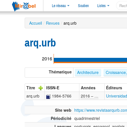
Le réseau
Soutien
Listes
Accueil
/
Revues
/
arq.urb
arq.urb
2016
Thématique
Architecture
Croissance
Titre
ISSN-E
Années
Éditeurs
arq.urb
1984-5766
2016 – …
Universida
Site web
https://www.revistaarqurb.co
Périodicité
quadrimestriel
Langues
portugais, espagnol, anglais