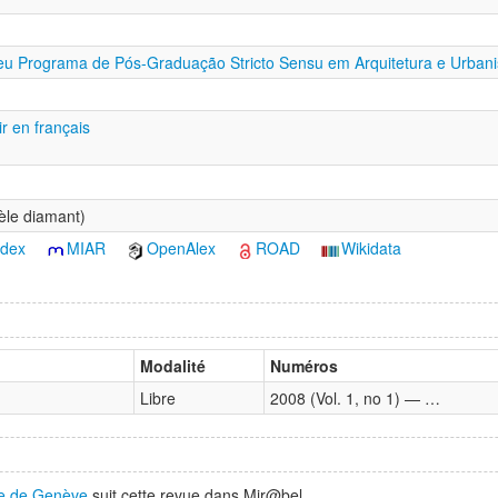
eu Programa de Pós-Graduação Stricto Sensu em Arquitetura e Urban
ir en français
dèle diamant)
ndex
MIAR
OpenAlex
ROAD
Wikidata
Modalité
Numéros
Libre
2008 (Vol. 1, no 1) — …
ure de Genève
suit cette revue dans Mir@bel