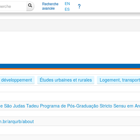
EN
Recherche
?
avancée
ES
, développement
Études urbaines et rurales
Logement, transport
de São Judas Tadeu Programa de Pós-Graduação Stricto Sensu em Arq
m.br/arqurb/about