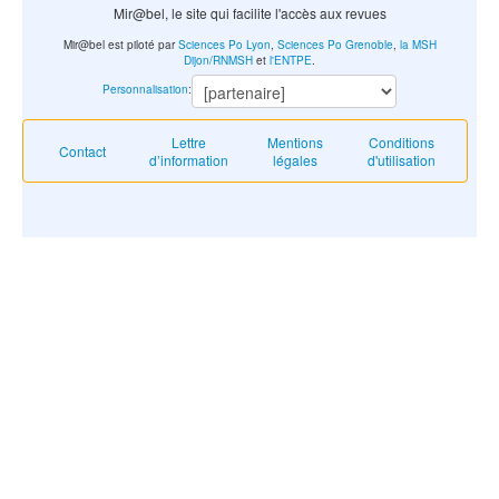
Mir@bel, le site qui facilite l'accès aux revues
Mir@bel est piloté par
Sciences Po Lyon
,
Sciences Po Grenoble
,
la MSH
Dijon/RNMSH
et
l'ENTPE
.
Personnalisation
:
Lettre
Mentions
Conditions
Contact
d’information
légales
d'utilisation