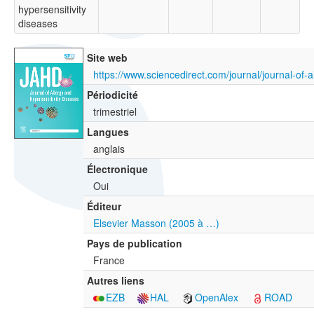
hypersensitivity
diseases
Site web
Périodicité
trimestriel
Langues
anglais
Électronique
Oui
Éditeur
Elsevier Masson (2005 à …)
Pays de publication
France
Autres liens
EZB
HAL
OpenAlex
ROAD