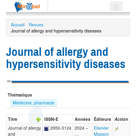
Le réseau
Accueil
/
Revues
/
Journal of allergy and hypersensitivity diseases
Soutien
Listes
Journal of allergy and
hypersensitivity diseases
Recherche
avancée
2024
EN
Thématique
ES
Médecine, pharmacie
?
Titre
ISSN-E
Années
Éditeurs
Action
Journal of allergy
2950-3124
2024 –
Elsevier
and
…
Masson