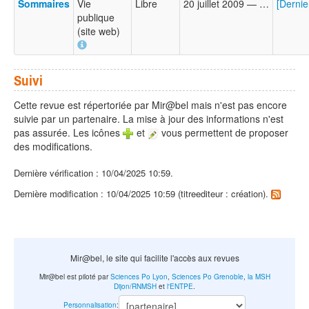
Sommaires
Vie
Libre
20 juillet 2009 — …
[Derni
publique
(site web)
Suivi
Cette revue est répertoriée par Mir@bel mais n'est pas encore
suivie par un partenaire. La mise à jour des informations n'est
pas assurée. Les icônes
et
vous permettent de proposer
des modifications.
Dernière vérification : 10/04/2025 10:59.
Dernière modification : 10/04/2025 10:59 (titreediteur : création).
Mir@bel, le site qui facilite l'accès aux revues
Mir@bel est piloté par
Sciences Po Lyon
,
Sciences Po Grenoble
,
la MSH
Dijon/RNMSH
et
l'ENTPE
.
Personnalisation
: