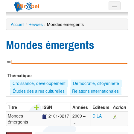
Le réseau
Accueil
/
Revues
/
Mondes émergents
Soutien
Mondes émergents
Listes
2009
Recherche
Thématique
avancée
Croissance, développement
Démocratie, citoyenneté
EN
Études des aires culturelles
Relations internationales
ES
?
Titre
ISSN
Années
Éditeurs
Action
Mondes
2101-3217
2009 –
DILA
émergents
…