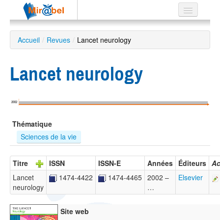
Le réseau
Accueil
/
Revues
/
Lancet neurology
Soutien
Lancet neurology
Listes
2002
Recherche
Thématique
avancée
Sciences de la vie
EN
ES
Titre
ISSN
ISSN-E
Années
Éditeurs
Ac
?
Lancet
1474-4422
1474-4465
2002 –
Elsevier
neurology
…
Site web