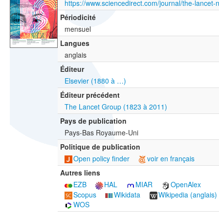
https://www.sciencedirect.com/journal/the-lancet-
Périodicité
mensuel
Langues
anglais
Éditeur
Elsevier (1880 à …)
Éditeur précédent
The Lancet Group (1823 à 2011)
Pays de publication
Pays-Bas Royaume-Uni
Politique de publication
Open policy finder
voir en français
Autres liens
EZB
HAL
MIAR
OpenAlex
Scopus
Wikidata
Wikipedia (anglais)
WOS