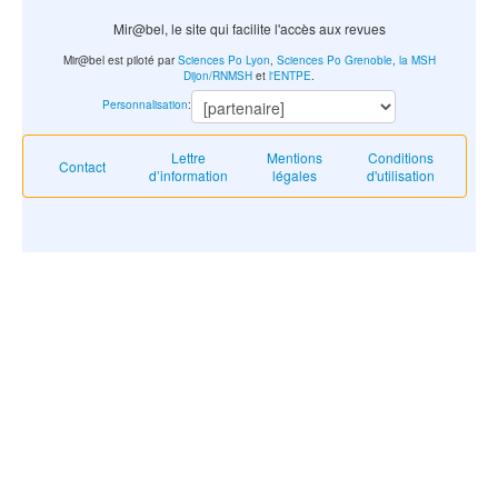
Mir@bel, le site qui facilite l'accès aux revues
Mir@bel est piloté par
Sciences Po Lyon
,
Sciences Po Grenoble
,
la MSH
Dijon/RNMSH
et
l'ENTPE
.
Personnalisation
:
Lettre
Mentions
Conditions
Contact
d’information
légales
d'utilisation