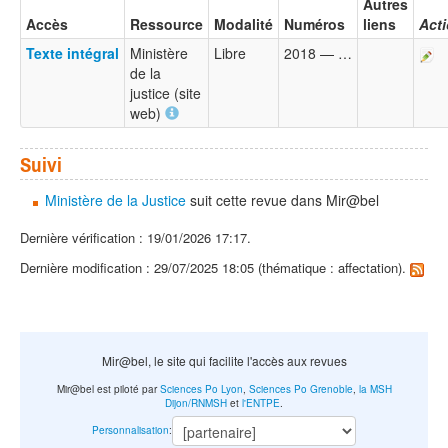
Autres
Accès
Ressource
Modalité
Numéros
liens
Act
Texte intégral
Ministère
Libre
2018 — …
de la
justice (site
web)
Suivi
Ministère de la Justice
suit cette revue dans Mir@bel
Dernière vérification : 19/01/2026 17:17.
Dernière modification : 29/07/2025 18:05 (thématique : affectation).
Mir@bel, le site qui facilite l'accès aux revues
Mir@bel est piloté par
Sciences Po Lyon
,
Sciences Po Grenoble
,
la MSH
Dijon/RNMSH
et
l'ENTPE
.
Personnalisation
: