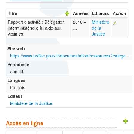
Titre
Années
Éditeurs
Action
Rapport d'activité : Délégation
2018 –
Ministère
interministérielle à l'aide aux
…
de la
victimes
Justice
Site web
https://www.justice.gouv.fr/documentation/ressources?categories%5B0%5D=397&items_per_page=10&page=0
Périodicité
annuel
Langues
français
Éditeur
Ministère de la Justice
Accès en ligne