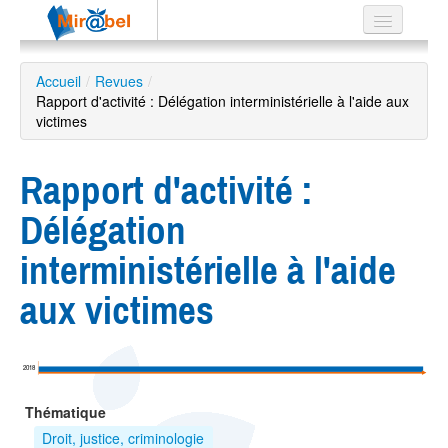
Le réseau
Accueil
/
Revues
/
Rapport d'activité : Délégation interministérielle à l'aide aux
Soutien
victimes
Listes
Rapport d'activité :
Délégation
Recherche
interministérielle à l'aide
avancée
aux victimes
EN
ES
?
2018
Thématique
Droit, justice, criminologie