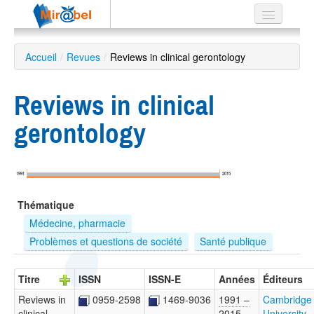
Le réseau
Accueil
/
Revues
/
Reviews in clinical gerontology
Soutien
Reviews in clinical
Listes
gerontology
Recherche
1991
2015
avancée
Thématique
EN
ES
Médecine, pharmacie
Problèmes et questions de société
Santé publique
?
Titre
ISSN
ISSN-E
Années
Éditeurs
Reviews in
0959-2598
1469-9036
1991 –
Cambridge
clinical
2015
University