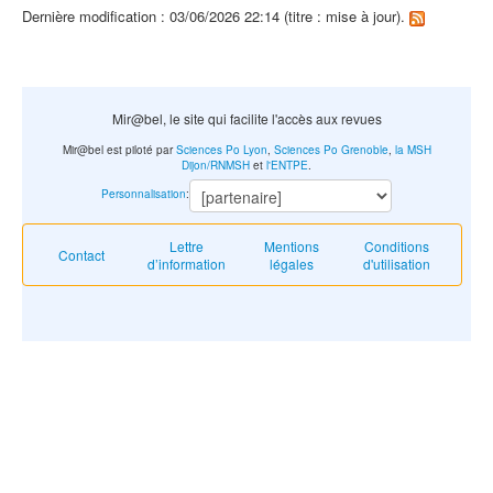
Dernière modification : 03/06/2026 22:14 (titre : mise à jour).
Mir@bel, le site qui facilite l'accès aux revues
Mir@bel est piloté par
Sciences Po Lyon
,
Sciences Po Grenoble
,
la MSH
Dijon/RNMSH
et
l'ENTPE
.
Personnalisation
:
Lettre
Mentions
Conditions
Contact
d’information
légales
d'utilisation