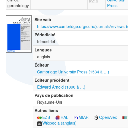
gerontology
Press
Site web
Périodicité
trimestriel
Langues
anglais
Éditeur
Cambridge University Press (1534 à …)
Éditeur précédent
Edward Arnold (1890 à …)
Pays de publication
Royaume-Uni
Autres liens
EZB
HAL
MIAR
OpenAlex
Wikipedia (anglais)