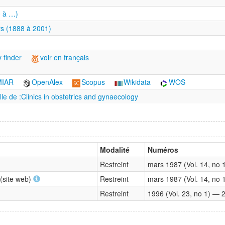
0 à …)
s (1888 à 2001)
 finder
voir en français
MIAR
OpenAlex
Scopus
Wikidata
WOS
elle de :Clinics in obstetrics and gynaecology
Modalité
Numéros
Restreint
mars 1987 (Vol. 14, no
 (site web)
Restreint
mars 1987 (Vol. 14, no
Restreint
1996 (Vol. 23, no 1) — 