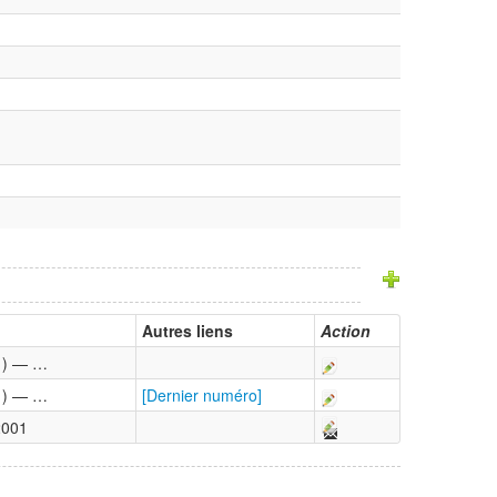
Autres liens
Action
 1) — …
 1) — …
[Dernier numéro]
2001