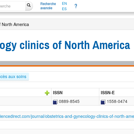
EN
Recherche
?
avancée
ES
of North America
ogy clinics of North America
ccès aux soins
ISSN
ISSN-E
0889-8545
1558-0474
iencedirect.com/journal/obstetrics-and-gynecology-clinics-of-north-ame