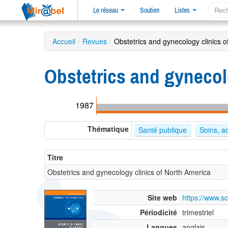
Le réseau
Soutien
Listes
Accueil
/
Revues
/
Obstetrics and gynecology clinics 
Obstetrics and gynecol
1987
Thématique
Santé publique
Soins, a
Titre
Obstetrics and gynecology clinics of North America
Site web
https://www.sc
Périodicité
trimestriel
Langues
anglais