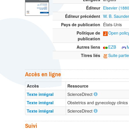
Éditeur
Elsevier (188
Éditeur précédent
W. B. Saunder
Pays de publication
États-Unis
Politique de
Open policy
publication
Autres liens
EZB
Titres liés
Suite parti
Accès en ligne
Accès
Ressource
Texte intégral
ScienceDirect
Texte intégral
Obstetrics and gynecology clinics
Texte intégral
ScienceDirect
Suivi