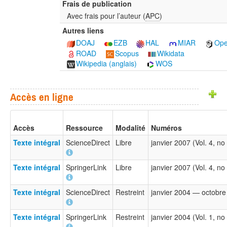
Frais de publication
Avec frais pour l’auteur (
APC
)
Autres liens
DOAJ
EZB
HAL
MIAR
Ope
ROAD
Scopus
Wikidata
Wikipedia (anglais)
WOS
Accès en ligne
Accès
Ressource
Modalité
Numéros
Texte intégral
ScienceDirect
Libre
janvier 2007 (Vol. 4, n
Texte intégral
SpringerLink
Libre
janvier 2007 (Vol. 4, no
Texte intégral
ScienceDirect
Restreint
janvier 2004 — octobre 
Texte intégral
SpringerLink
Restreint
janvier 2004 (Vol. 1, no