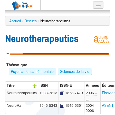
Le réseau
Accueil
/
Revues
/
Neurotherapeutics
Soutien
Neurotherapeutics
Listes
2004
Recherche
Thématique
avancée
Psychiatrie, santé mentale
Sciences de la vie
EN
ES
Titre
ISSN
ISSN-E
Années
Éditeur
?
Neurotherapeutics
1933-7213
1878-7479
2006 –
Elsevier
…
NeuroRx
1545-5343
1545-5351
2004 –
ASENT
2006