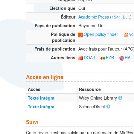
Électronique
Oui
Éditeur
Academic Press (1941 à …)
Pays de publication
Royaume-Uni
Politique de
Open policy finder
vo
publication
Frais de publication
Avec frais pour l’auteur (
APC
Autres liens
DOAJ
EZB
HAL
Accès en ligne
Accès
Ressource
Texte intégral
Wiley Online Library
Texte intégral
ScienceDirect
Suivi
Cette revue n'est pas suivie par un partenaire de Mir@bel