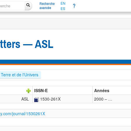
EN
Recherche
?
avancée
ES
etters — ASL
 Terre et de l'Univers
ISSN-E
Années
ASL
1530-261X
2000 – …
iley.com/journal/1530261X