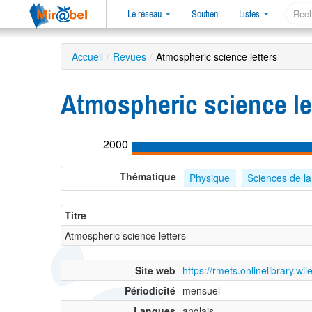
Le réseau
Soutien
Listes
Accueil
/
Revues
/
Atmospheric science letters
Atmospheric science l
2000
Thématique
Physique
Sciences de la
Titre
Atmospheric science letters
Site web
https://rmets.onlinelibrary.w
Périodicité
mensuel
Langues
anglais