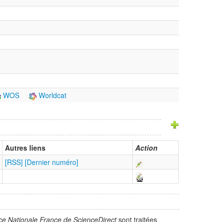
WOS
Worldcat
Autres liens
Action
[RSS]
[Dernier numéro]
ce Nationale France de ScienceDirect
sont traitées