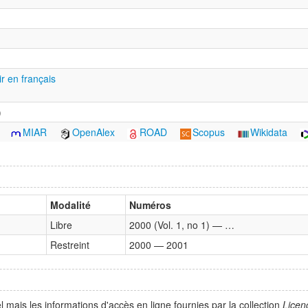
ir en français
)
MIAR
OpenAlex
ROAD
Scopus
Wikidata
Modalité
Numéros
Libre
2000 (Vol. 1, no 1) — …
Restreint
2000 — 2001
 mais les informations d'accès en ligne fournies par la collection
Licen