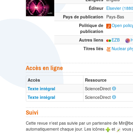
Éditeur
Elsevier (188
Pays de publication
Pays-Bas
Politique de
Open policy
publication
Autres liens
EZB
Titres liés
Nuclear phy
Accès en ligne
Accès
Ressource
Texte intégral
ScienceDirect
Texte intégral
ScienceDirect
Suivi
Cette revue n'est pas suivie par un partenaire de Mir@bel
automatiquement chaque jour. Les icônes
et
vous p