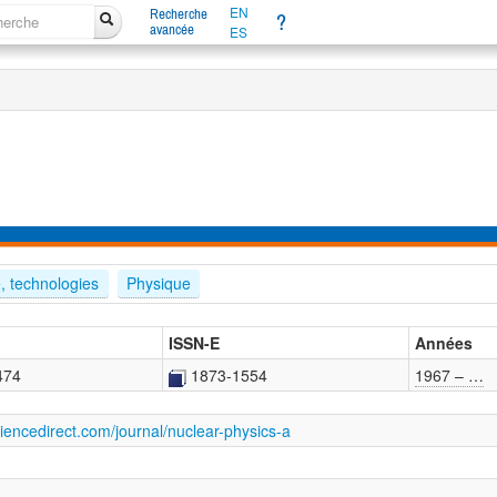
EN
Recherche
?
avancée
ES
e, technologies
Physique
ISSN-E
Années
474
1873-1554
1967 – …
iencedirect.com/journal/nuclear-physics-a