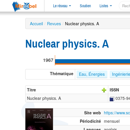
Le réseau
Soutien
Listes
Accueil
/
Revues
/
Nuclear physics. A
Nuclear physics. A
1967
Thématique
Eau, Énergies
Ingénieri
Titre
ISSN
Nuclear physics. A
0375-9
Site web
https://www.sc
Périodicité
mensuel
Langues
anglais