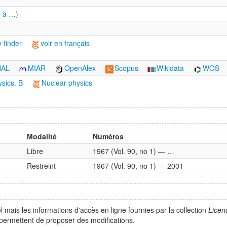
0 à …)
 finder
voir en français
HAL
MIAR
OpenAlex
Scopus
Wikidata
WOS
sics. B
Nuclear physics
Modalité
Numéros
Libre
1967 (Vol. 90, no 1) — …
Restreint
1967 (Vol. 90, no 1) — 2001
 mais les informations d'accès en ligne fournies par la collection
Licen
ermettent de proposer des modifications.