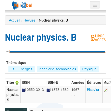
Le réseau
Accueil
/
Revues
/
Nuclear physics. B
Soutien
Nuclear physics. B
Listes
1967
Recherche
Thématique
avancée
Eau, Énergies
Ingénierie, technologies
Physique
EN
ES
Titre
ISSN
ISSN-E
Années
Éditeurs
Act
?
Nuclear
0550-3213
1873-1562
1967 –
Elsevier
physics.
…
B