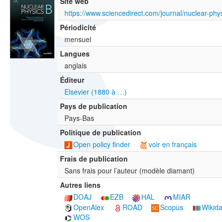
Site web
https://www.sciencedirect.com/journal/nuclear-phy
Périodicité
mensuel
Langues
anglais
Éditeur
Elsevier (1880 à …)
Pays de publication
Pays-Bas
Politique de publication
Open policy finder
voir en français
Frais de publication
Sans frais pour l’auteur (modèle diamant)
Autres liens
DOAJ
EZB
HAL
MIAR
OpenAlex
ROAD
Scopus
Wikida
WOS