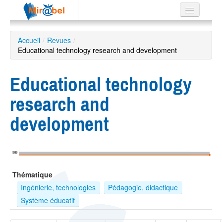
Le réseau
Accueil
/
Revues
/
Educational technology research and development
Soutien
Listes
Educational technology
research and
development
Recherche
avancée
EN
1989
ES
Thématique
?
Ingénierie, technologies
Pédagogie, didactique
Système éducatif