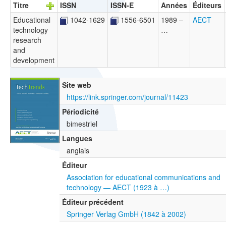
Titre
ISSN
ISSN-E
Années
Éditeurs
Educational
1042-1629
1556-6501
1989 –
AECT
technology
…
research
and
development
Site web
https://link.springer.com/journal/11423
Périodicité
bimestriel
Langues
anglais
Éditeur
Association for educational communications and
technology — AECT (1923 à …)
Éditeur précédent
Springer Verlag GmbH (1842 à 2002)