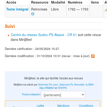
Accès
Ressource
Modalité
Numéros
liens
A
Texte intégral
Retronews
Libre
1792 — 1793
Suivi
Centre du réseau Sudoc-PS Alsace - CR 01
suit cette revue
dans Mir@bel
Dernière vérification : 24/05/2024 15:27.
Dernière modification : 31/10/2024 10:31 (revue : mise à jour).
Mir@bel, le site qui facilite l'accès aux revues
Mir@bel est piloté par
Sciences Po Lyon
,
Sciences Po Grenoble
,
la MSH
Dijon/RNMSH
et
l'ENTPE
.
Personnalisation
:
Lettre
Mentions
Conditions