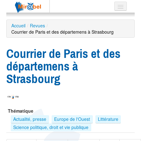
Le réseau
Accueil
/
Revues
/
Courrier de Paris et des départemens à Strasbourg
Soutien
Listes
Courrier de Paris et des
départemens à
Strasbourg
Recherche
avancée
EN
1791
1793
ES
Thématique
?
Actualité, presse
Europe de l'Ouest
Littérature
Science politique, droit et vie publique