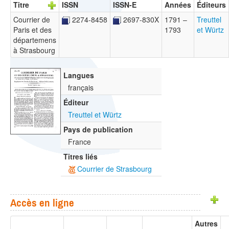
Titre
ISSN
ISSN-E
Années
Éditeurs
Courrier de
2274-8458
2697-830X
1791 –
Treuttel
Paris et des
1793
et Würtz
départemens
à Strasbourg
Langues
français
Éditeur
Treuttel et Würtz
Pays de publication
France
Titres liés
Courrier de Strasbourg
Accès en ligne
Autres