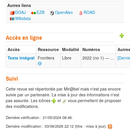
Autres liens
DOAJ
EZB
OpenAlex
ROAD
Wikidata
Accès en ligne
Accès
Ressource
Modalité
Numéros
Autres
Texte intégral
Frontiers
Libre
2022 (no 1) — …
[Derni
Suivi
Cette revue est répertoriée par Mir@bel mais n'est pas encore
suivie par un partenaire. La mise à jour des informations n'est
pas assurée. Les icônes
et
vous permettent de proposer
des modifications.
Dernière vérification : 21/05/2024 08:46.
Dernière modification : 03/06/2026 22:12 (titre : mise à jour).