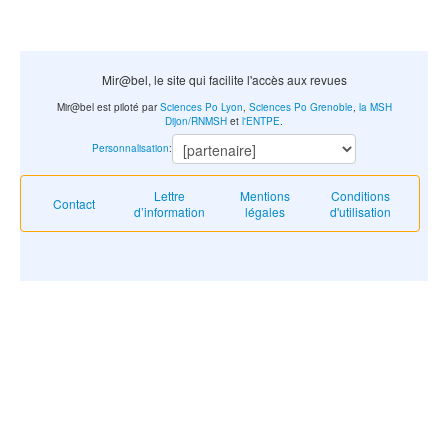
Mir@bel, le site qui facilite l'accès aux revues
Mir@bel est piloté par
Sciences Po Lyon
,
Sciences Po Grenoble
,
la MSH
Dijon/RNMSH
et
l'ENTPE
.
Personnalisation
:
Lettre
Mentions
Conditions
Contact
d’information
légales
d'utilisation