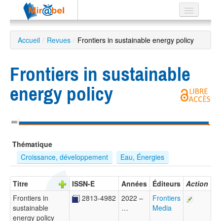
Le réseau
Accueil
/
Revues
/
Frontiers in sustainable energy policy
Soutien
Frontiers in sustainable
Listes
energy policy
Recherche
2022
avancée
Thématique
EN
ES
Croissance, développement
Eau, Énergies
?
Titre
ISSN-E
Années
Éditeurs
Action
Frontiers in
2813-4982
2022 –
Frontiers
sustainable
…
Media
energy policy