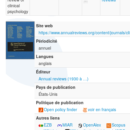
clinical
psychology
Site web
https://www.annualreviews.org/content/journals/cl
Périodicité
annuel
Langues
anglais
Éditeur
Annual reviews (1930 à …)
Pays de publication
États-Unis
Politique de publication
Open policy finder
voir en français
Autres liens
EZB
MIAR
OpenAlex
Scopus