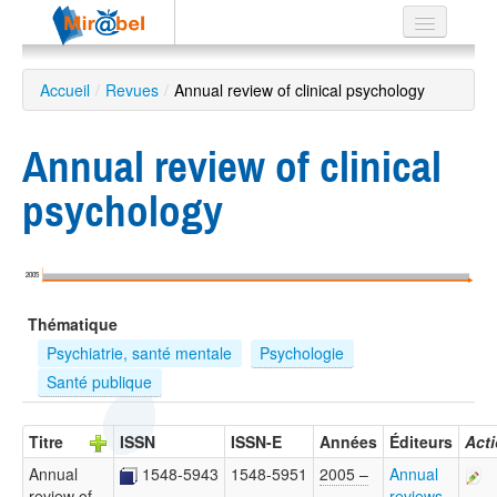
Le réseau
Accueil
/
Revues
/
Annual review of clinical psychology
Soutien
Annual review of clinical
Listes
psychology
Recherche
2005
avancée
Thématique
EN
ES
Psychiatrie, santé mentale
Psychologie
Santé publique
?
Titre
ISSN
ISSN-E
Années
Éditeurs
Act
Annual
1548-5943
1548-5951
2005 –
Annual
review of
…
reviews