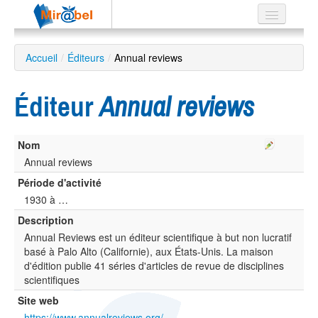
Le réseau
Accueil
/
Éditeurs
/
Annual reviews
Soutien
Éditeur
Annual reviews
Listes
Nom
Annual reviews
Recherche
Période d'activité
avancée
1930 à …
EN
Description
ES
Annual Reviews est un éditeur scientifique à but non lucratif
?
basé à Palo Alto (Californie), aux États-Unis. La maison
d'édition publie 41 séries d'articles de revue de disciplines
scientifiques
Site web
https://www.annualreviews.org/