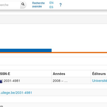
EN
Recherche
?
avancée
ES
ISSN-E
Années
Éditeurs
2031-4981
2008 – …
Universit
s.uliege.be/2031-4981
ais