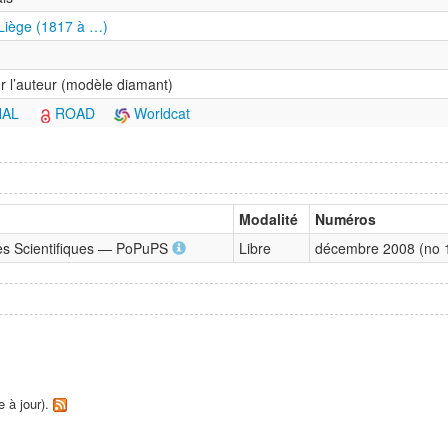
 Liège (1817 à …)
r l’auteur (modèle diamant)
HAL
ROAD
Worldcat
Modalité
Numéros
ques Scientifiques — PoPuPS
Libre
décembre 2008 (no 1)
e à jour).