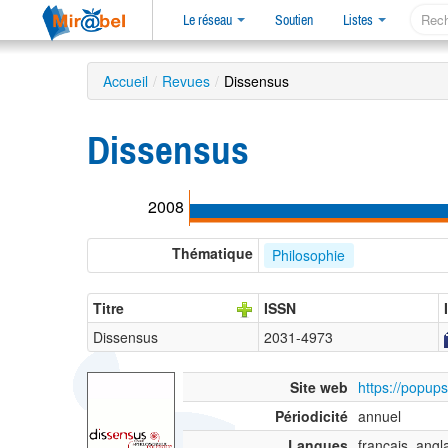
Le réseau
Soutien
Listes
Accueil
/
Revues
/
Dissensus
Dissensus
2008
Thématique
Philosophie
Titre
ISSN
Dissensus
2031-4973
Site web
https://popup
Périodicité
annuel
Langues
français, angl